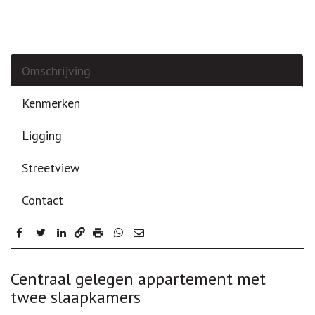
Omschrijving
Kenmerken
Ligging
Streetview
Contact
facebook
twitter
linkedin
Omschrijving
Centraal gelegen appartement met
twee slaapkamers