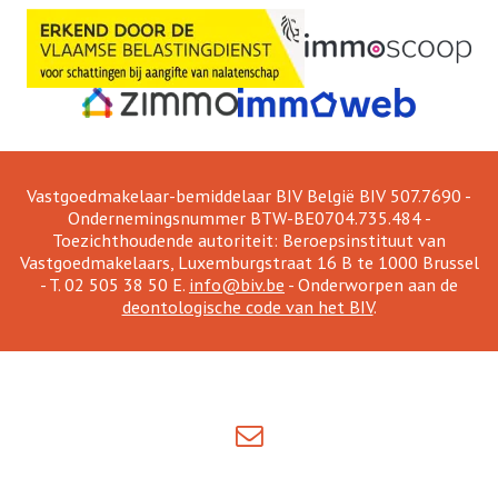
Vastgoedmakelaar-bemiddelaar BIV België BIV 507.7690 -
Ondernemingsnummer BTW-BE0704.735.484 -
Toezichthoudende autoriteit: Beroepsinstituut van
Vastgoedmakelaars, Luxemburgstraat 16 B te 1000 Brussel
- T. 02 505 38 50 E.
info@biv.be
- Onderworpen aan de
deontologische code van het BIV
.