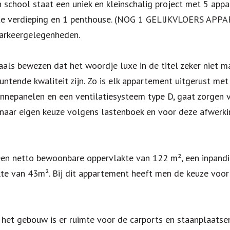
n school staat een uniek en kleinschalig project met 5 app
te verdieping en 1 penthouse. (NOG 1 GELIJKVLOERS APP
parkeergelegenheden.
als bewezen dat het woordje luxe in de titel zeker niet m
untende kwaliteit zijn. Zo is elk appartement uitgerust m
nepanelen en een ventilatiesysteem type D, gaat zorgen v
 naar eigen keuze volgens lastenboek en voor deze afwerk
een netto bewoonbare oppervlakte van 122 m², een inpandig
akte van 43m². Bij dit appartement heeft men de keuze voo
r het gebouw is er ruimte voor de carports en staanplaatsen