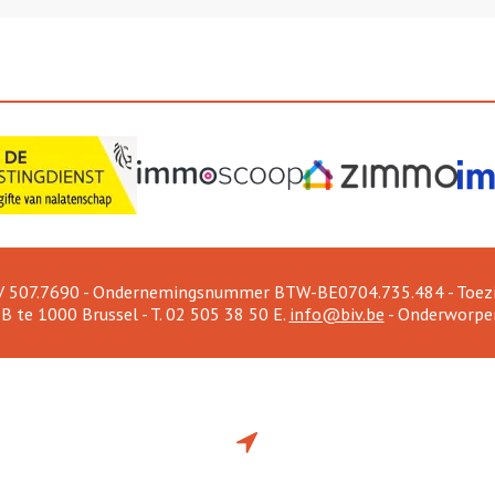
V 507.7690 - Ondernemingsnummer BTW-BE0704.735.484 - Toezic
 te 1000 Brussel - T. 02 505 38 50 E.
info@biv.be
- Onderworpe