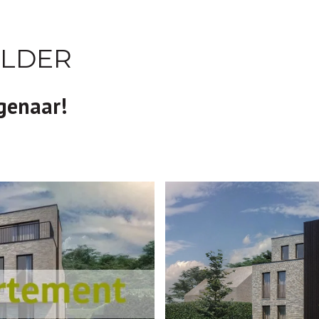
OLDER
igenaar!