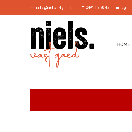
hallo@nielsvastgoed.be
0491 15 30 43
login
HOME