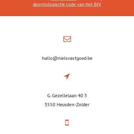
deontologische code van het BIV
.
hallo@nielsvastgoed.be
G. Gezellelaan 40 3
3550 Heusden-Zolder