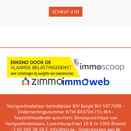
SCHRIJF U IN
Vastgoedmakelaar-bemiddelaar BIV België BIV 507.7690 -
Ondernemingsnummer BTW-BE0704.735.484 -
Toezichthoudende autoriteit: Beroepsinstituut van
Vastgoedmakelaars, Luxemburgstraat 16 B te 1000 Brussel
- T. 02 505 38 50 E.
info@biv.be
- Onderworpen aan de