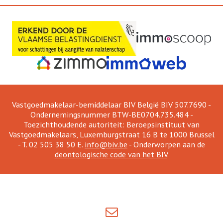
Vastgoedmakelaar-bemiddelaar BIV België BIV 507.7690 -
Ondernemingsnummer BTW-BE0704.735.484 -
Toezichthoudende autoriteit: Beroepsinstituut van
Vastgoedmakelaars, Luxemburgstraat 16 B te 1000 Brussel
- T. 02 505 38 50 E.
info@biv.be
- Onderworpen aan de
deontologische code van het BIV
.