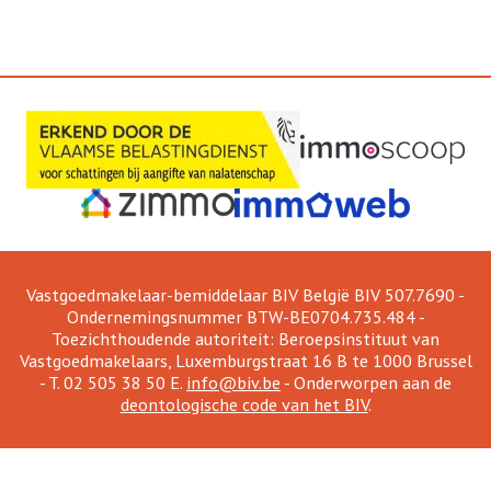
Vastgoedmakelaar-bemiddelaar BIV België BIV 507.7690 -
Ondernemingsnummer BTW-BE0704.735.484 -
Toezichthoudende autoriteit: Beroepsinstituut van
Vastgoedmakelaars, Luxemburgstraat 16 B te 1000 Brussel
- T. 02 505 38 50 E.
info@biv.be
- Onderworpen aan de
deontologische code van het BIV
.