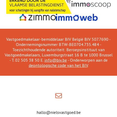
Vastgoedmakelaar-bemiddelaar BIV België BIV 507.7690 -
Ondernemingsnummer BTW-BE0704.735.484 -
Toezichthoudende autoriteit: Beroepsinstituut van
Vastgoedmakelaars, Luxemburgstraat 16 B te 1000 Brussel
- T. 02 505 38 50 E.
info@biv.be
- Onderworpen aan de
deontologische code van het BIV
.
hallo@nielsvastgoed.be