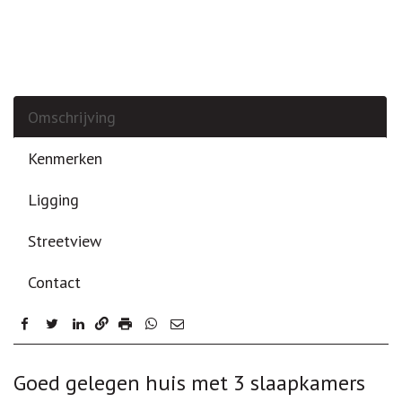
Omschrijving
Kenmerken
Ligging
Streetview
Contact
facebook
twitter
linkedin
Omschrijving
Goed gelegen huis met 3 slaapkamers