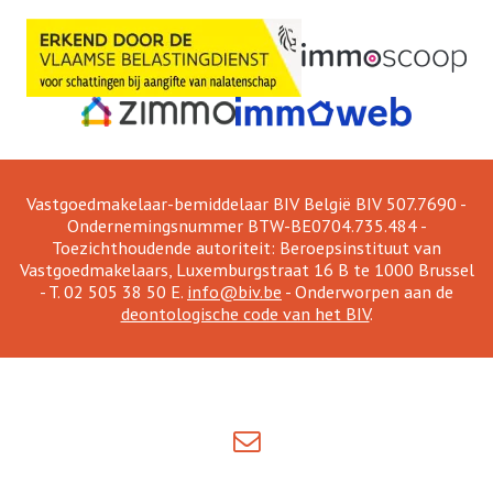
Vastgoedmakelaar-bemiddelaar BIV België BIV 507.7690 -
Ondernemingsnummer BTW-BE0704.735.484 -
Toezichthoudende autoriteit: Beroepsinstituut van
Vastgoedmakelaars, Luxemburgstraat 16 B te 1000 Brussel
- T. 02 505 38 50 E.
info@biv.be
- Onderworpen aan de
deontologische code van het BIV
.