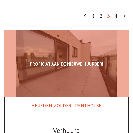
1
2
3
4
PROFICIAT AAN DE NIEUWE HUURDER!
HEUSDEN-ZOLDER - PENTHOUSE
2
1
Ja
Verhuurd