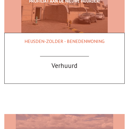
PROFICIAT AAN DE NIEUWE HUURDER!
HEUSDEN-ZOLDER - BENEDENWONING
147 m²
1
Ja
Verhuurd