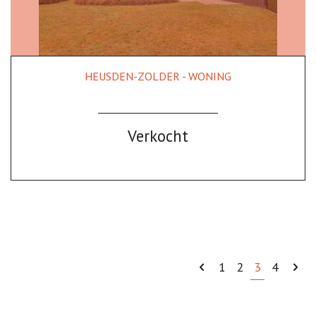
HEUSDEN-ZOLDER - WONING
180 m²
3
2
Ja
Verkocht
1
2
3
4