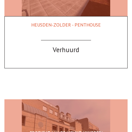
HEUSDEN-ZOLDER - PENTHOUSE
100 m²
2
1
Ja
Verhuurd