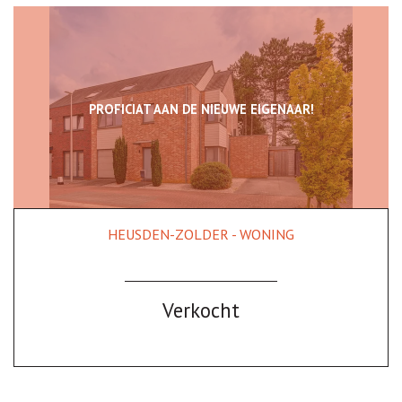
PROFICIAT AAN DE NIEUWE EIGENAAR!
HEUSDEN-ZOLDER - WONING
249 m²
3
Ja
Verkocht