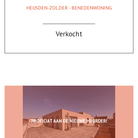
HEUSDEN-ZOLDER - BENEDENWONING
122 m²
3
1
Verkocht
PROFICIAT AAN DE NIEUWE HUURDER!