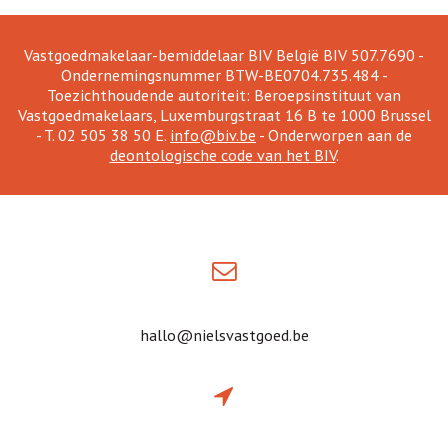
Vastgoedmakelaar-bemiddelaar BIV België BIV 507.7690 -
Ondernemingsnummer BTW-BE0704.735.484 -
Toezichthoudende autoriteit: Beroepsinstituut van
Vastgoedmakelaars, Luxemburgstraat 16 B te 1000 Brussel
- T. 02 505 38 50 E.
info@biv.be
- Onderworpen aan de
deontologische code van het BIV
.
hallo@nielsvastgoed.be