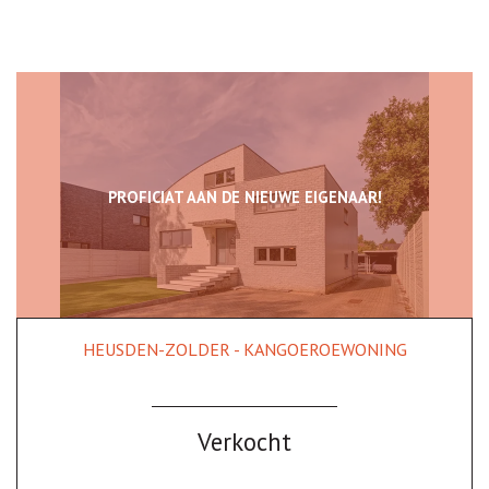
PROFICIAT AAN DE NIEUWE EIGENAAR!
HEUSDEN-ZOLDER - KANGOEROEWONING
272 m²
6
3
Verkocht