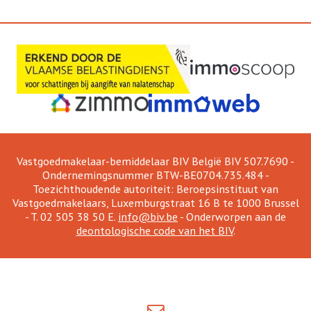
Vastgoedmakelaar-bemiddelaar BIV België BIV 507.7690 -
Ondernemingsnummer BTW-BE0704.735.484 -
Toezichthoudende autoriteit: Beroepsinstituut van
Vastgoedmakelaars, Luxemburgstraat 16 B te 1000 Brussel
- T. 02 505 38 50 E.
info@biv.be
- Onderworpen aan de
deontologische code van het BIV
.